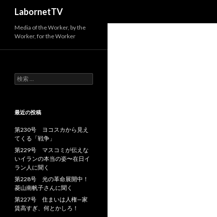
検
LabornetTV
索
Media of the Worker, by the
Worker, for the Worker
検
索
:
最近の投稿
第230号 ヨコスカから見え
てくる「戦争」
第229号 マスコミが伝えな
いイランの本当の姿〜在日イ
ラン人に聞く
第228号 光の革命展開中！
菱山南帆子さんに聞く
第227号 住まいは人権—家
賃高すぎ、何とかしろ！