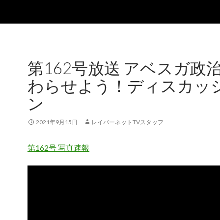
第162号放送 アベスガ政
わらせよう！ディスカッ
ン
2021年9月15日
レイバーネットTVスタッフ
第162号 写真速報