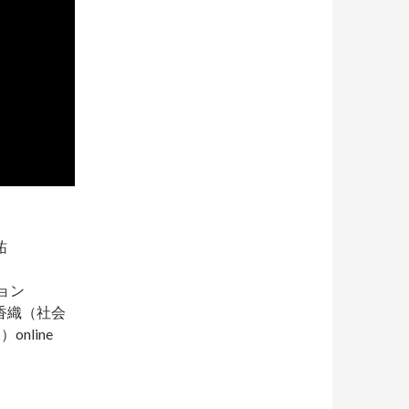
祐
ョン
香織（社会
nline