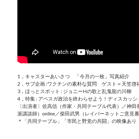
1，キャスターあいさつ 「今月の一枚」写真紹介
2，サブ企画 :ワクチンの素朴な質問 ゲスト＝天笠啓
3，ほっとスポット : ジョニーHの歌と乱鬼龍の川柳
4，特集 : アベスガ政治を終わらせよう！ディスカッシ
〔出演者〕佐高信（作家・共同テーブル代表）／神田
派講談師）online／柴田武男（レイバーネットご意見番）o
＊「共同テーブル」「市民と野党の共闘」の映像あり