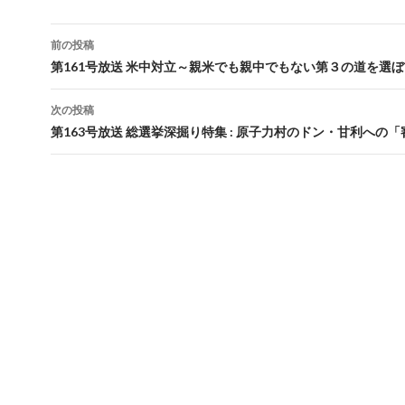
前の投稿
投
第161号放送 米中対立～親米でも親中でもない第３の道を選ぼ
稿
次の投稿
ナ
第163号放送 総選挙深掘り特集 : 原子力村のドン・甘利への
ビ
ゲ
ー
シ
ョ
ン