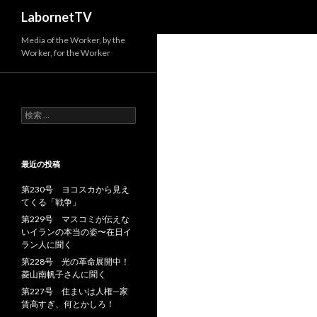
検
LabornetTV
索
Media of the Worker, by the
Worker, for the Worker
検
索
:
最近の投稿
第230号 ヨコスカから見え
てくる「戦争」
第229号 マスコミが伝えな
いイランの本当の姿〜在日イ
ラン人に聞く
第228号 光の革命展開中！
菱山南帆子さんに聞く
第227号 住まいは人権—家
賃高すぎ、何とかしろ！