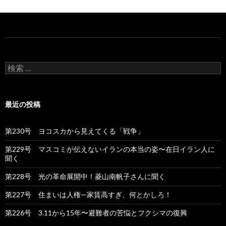
検
索
:
最近の投稿
第230号 ヨコスカから見えてくる「戦争」
第229号 マスコミが伝えないイランの本当の姿〜在日イラン人に
聞く
第228号 光の革命展開中！菱山南帆子さんに聞く
第227号 住まいは人権—家賃高すぎ、何とかしろ！
第226号 3.11から15年〜避難者の苦悩とフクシマの復興