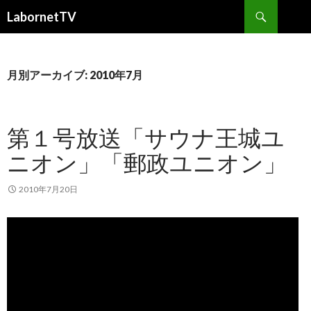
検
LabornetTV
索
コ
ン
テ
ン
月別アーカイブ: 2010年7月
ツ
へ
移
第１号放送「サウナ王城ユ
動
ニオン」「郵政ユニオン」
2010年7月20日