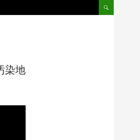
コンテンツへ移動
汚染地
」