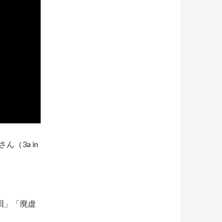
ん（3a in
唄」「廃虚