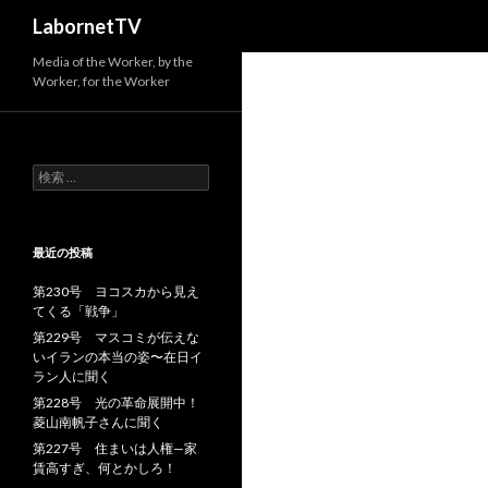
検
LabornetTV
索
Media of the Worker, by the
Worker, for the Worker
検
索
:
最近の投稿
第230号 ヨコスカから見え
てくる「戦争」
第229号 マスコミが伝えな
いイランの本当の姿〜在日イ
ラン人に聞く
第228号 光の革命展開中！
菱山南帆子さんに聞く
第227号 住まいは人権—家
賃高すぎ、何とかしろ！