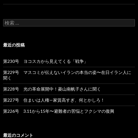
検
索
:
最近の投稿
第230号 ヨコスカから見えてくる「戦争」
第229号 マスコミが伝えないイランの本当の姿〜在日イラン人に
聞く
第228号 光の革命展開中！菱山南帆子さんに聞く
第227号 住まいは人権—家賃高すぎ、何とかしろ！
第226号 3.11から15年〜避難者の苦悩とフクシマの復興
最近のコメント