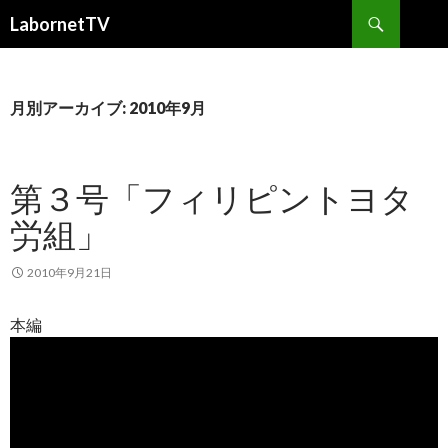
検
LabornetTV
索
コ
ン
テ
ン
月別アーカイブ: 2010年9月
ツ
へ
移
第３号「フィリピントヨタ
動
労組」
2010年9月21日
本編