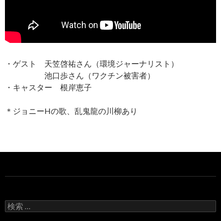
・ゲスト 天笠啓祐さん（環境ジャーナリスト）
池口歩さん（ワクチン被害者）
・キャスター 根岸恵子
＊ジョニーHの歌、乱鬼龍の川柳あり
検
索