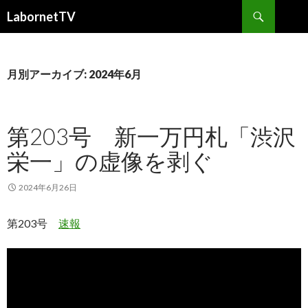
検
LabornetTV
索
コ
ン
テ
ン
月別アーカイブ: 2024年6月
ツ
へ
移
第203号 新一万円札「渋沢
動
栄一」の虚像を剥ぐ
2024年6月26日
第203号
速報