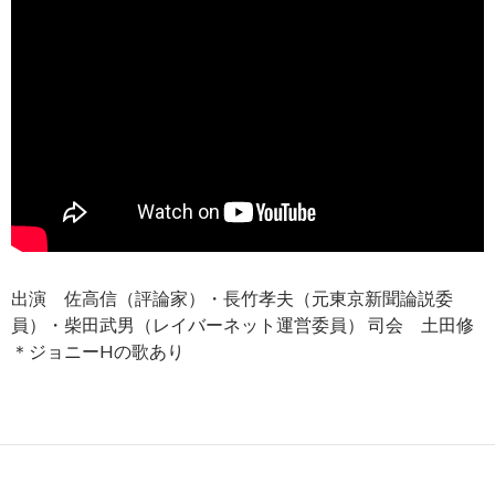
出演 佐高信（評論家）・長竹孝夫（元東京新聞論説委
員）・柴田武男（レイバーネット運営委員） 司会 土田修
＊ジョニーHの歌あり