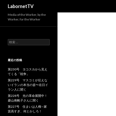
検
LabornetTV
索
Media of the Worker, by the
Worker, for the Worker
検
索
:
最近の投稿
第230号 ヨコスカから見え
てくる「戦争」
第229号 マスコミが伝えな
いイランの本当の姿〜在日イ
ラン人に聞く
第228号 光の革命展開中！
菱山南帆子さんに聞く
第227号 住まいは人権—家
賃高すぎ、何とかしろ！