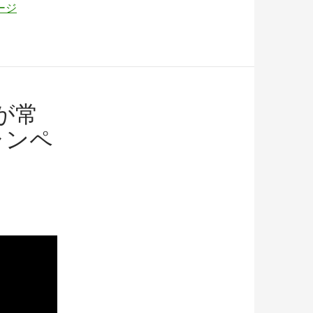
ージ
が常
ャンペ