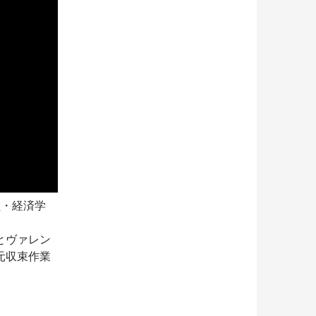
員・経済学
とヴァレン
元収束作業