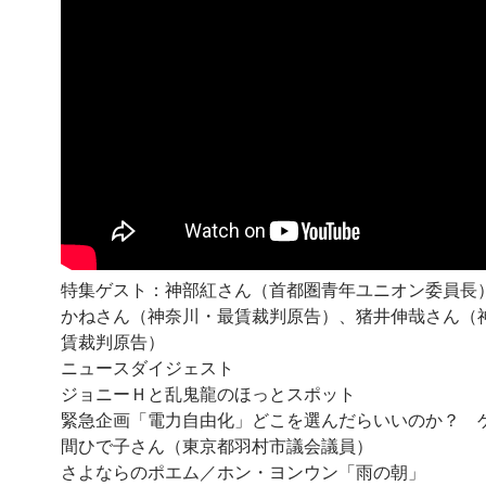
特集ゲスト：神部紅さん（首都圏青年ユニオン委員長
かねさん（神奈川・最賃裁判原告）、猪井伸哉さん（
賃裁判原告）
ニュースダイジェスト
ジョニーＨと乱鬼龍のほっとスポット
緊急企画「電力自由化」どこを選んだらいいのか？ 
間ひで子さん（東京都羽村市議会議員）
さよならのポエム／ホン・ヨンウン「雨の朝」