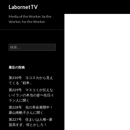
検
LabornetTV
索
Media of the Worker, by the
Worker, for the Worker
検
索
:
最近の投稿
第230号 ヨコスカから見え
てくる「戦争」
第229号 マスコミが伝えな
いイランの本当の姿〜在日イ
ラン人に聞く
第228号 光の革命展開中！
菱山南帆子さんに聞く
第227号 住まいは人権—家
賃高すぎ、何とかしろ！