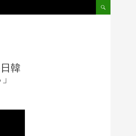
コンテンツへ移動
か日韓
る」