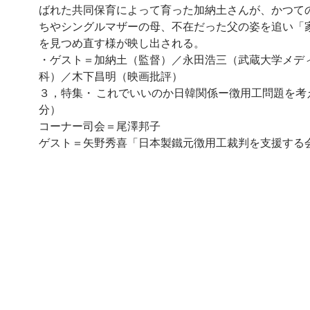
ばれた共同保育によって育った加納土さんが、かつて
ちやシングルマザーの母、不在だった父の姿を追い「
を見つめ直す様が映し出される。
・ゲスト＝加納土（監督）／永田浩三（武蔵大学メデ
科）／木下昌明（映画批評）
３，特集・ これでいいのか日韓関係ー徴用工問題を考
分）
コーナー司会＝尾澤邦子
ゲスト＝矢野秀喜「日本製鐵元徴用工裁判を支援する