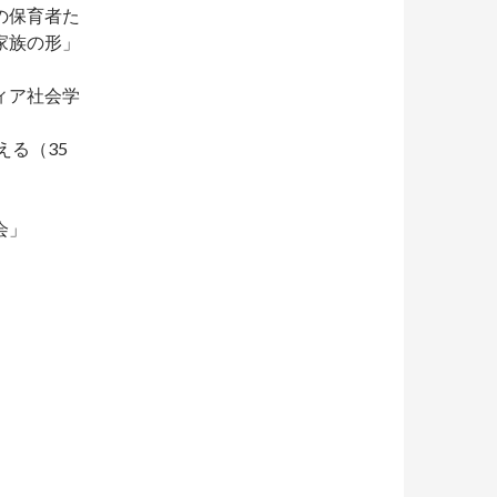
の保育者た
家族の形」
ィア社会学
える（35
会」