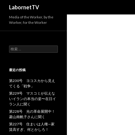
検
LabornetTV
索
Media of the Worker, by the
Worker, for the Worker
検
索
:
最近の投稿
第230号 ヨコスカから見え
てくる「戦争」
第229号 マスコミが伝えな
いイランの本当の姿〜在日イ
ラン人に聞く
第228号 光の革命展開中！
菱山南帆子さんに聞く
第227号 住まいは人権—家
賃高すぎ、何とかしろ！