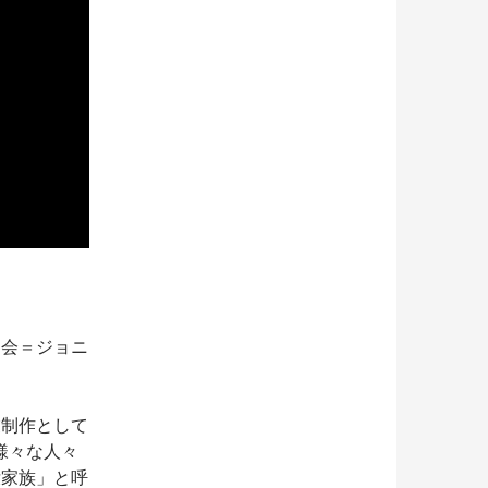
司会＝ジョニ
業制作として
様々な人々
没家族」と呼