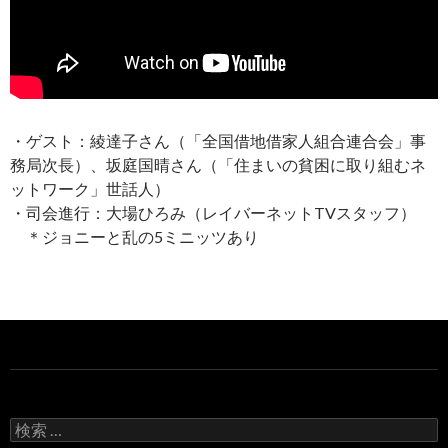
・ゲスト：綾達子さん（「全国借地借家人組合連合会」事
務局次長）、坂庭国晴さん（「住まいの貧困に取り組むネ
ットワーク」世話人）
・司会進行：大場ひろみ（レイバーネットTVスタッフ）
＊ジョニーと乱の5ミニッツあり
検
索