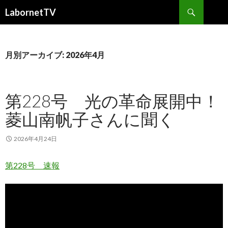
検
LabornetTV
索
コ
ン
テ
ン
月別アーカイブ: 2026年4月
ツ
へ
移
第228号 光の革命展開中！
動
菱山南帆子さんに聞く
2026年4月24日
第228号 速報