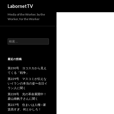
検
LabornetTV
索
Media of the Worker, by the
Worker, for the Worker
検
索
:
最近の投稿
第230号 ヨコスカから見え
てくる「戦争」
第229号 マスコミが伝えな
いイランの本当の姿〜在日イ
ラン人に聞く
第228号 光の革命展開中！
菱山南帆子さんに聞く
第227号 住まいは人権—家
賃高すぎ、何とかしろ！