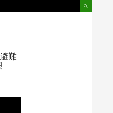
コンテンツへ移動
〜避難
興