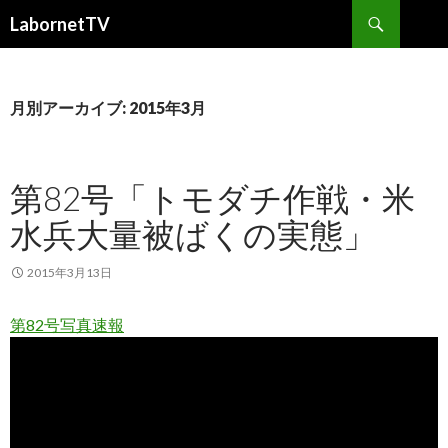
検
LabornetTV
索
コ
ン
テ
ン
月別アーカイブ: 2015年3月
ツ
へ
移
第82号「トモダチ作戦・米
動
水兵大量被ばくの実態」
2015年3月13日
第82号写真速報