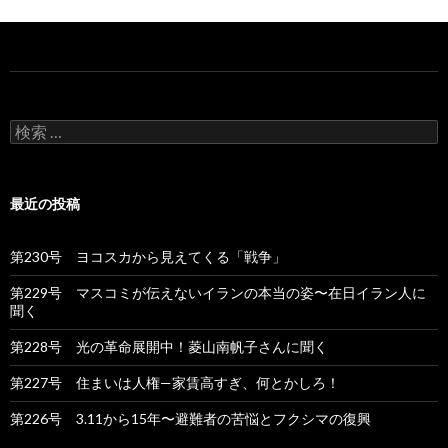
検
索
:
最近の投稿
第230号 ヨコスカから見えてくる「戦争」
第229号 マスコミが伝えないイランの本当の姿〜在日イラン人に
聞く
第228号 光の革命展開中！菱山南帆子さんに聞く
第227号 住まいは人権—家賃高すぎ、何とかしろ！
第226号 3.11から15年〜避難者の苦悩とフクシマの復興