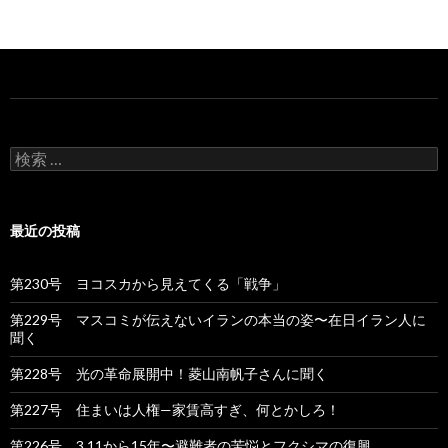
検
索
:
最近の投稿
第230号 ヨコスカから見えてくる「戦争」
第229号 マスコミが伝えないイランの本当の姿〜在日イラン人に
聞く
第228号 光の革命展開中！菱山南帆子さんに聞く
第227号 住まいは人権—家賃高すぎ、何とかしろ！
第226号 3.11から15年〜避難者の苦悩とフクシマの復興