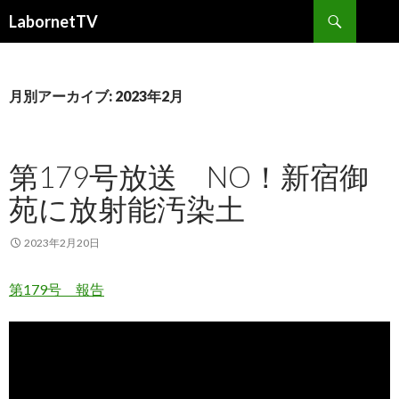
検
LabornetTV
索
コ
ン
テ
ン
月別アーカイブ: 2023年2月
ツ
へ
移
第179号放送 NO！新宿御
動
苑に放射能汚染土
2023年2月20日
第179号 報告