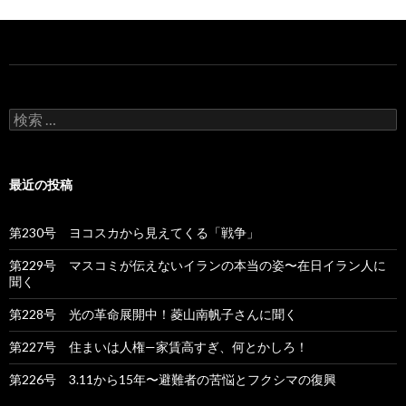
検
索
:
最近の投稿
第230号 ヨコスカから見えてくる「戦争」
第229号 マスコミが伝えないイランの本当の姿〜在日イラン人に
聞く
第228号 光の革命展開中！菱山南帆子さんに聞く
第227号 住まいは人権—家賃高すぎ、何とかしろ！
第226号 3.11から15年〜避難者の苦悩とフクシマの復興