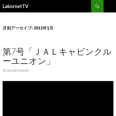
検
LabornetTV
索
コ
ン
テ
ン
月別アーカイブ: 2011年1月
ツ
へ
移
第7号「ＪＡＬキャビンクル
動
ーユニオン」
2011年1月20日