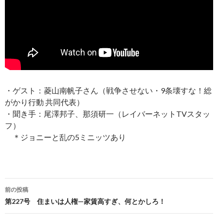
・ゲスト：菱山南帆子さん（戦争させない・9条壊すな！総
がかり行動 共同代表）
・聞き手：尾澤邦子、那須研一（レイバーネットTVスタッ
フ）
＊ジョニーと乱の5ミニッツあり
前の投稿
投
第227号 住まいは人権—家賃高すぎ、何とかしろ！