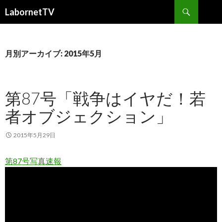
検
LabornetTV
索
コ
ン
テ
ン
月別アーカイブ: 2015年5月
ツ
へ
移
第87号「戦争はイヤだ！若
動
者オブジェクション」
2015年5月29日
第87号写真速報