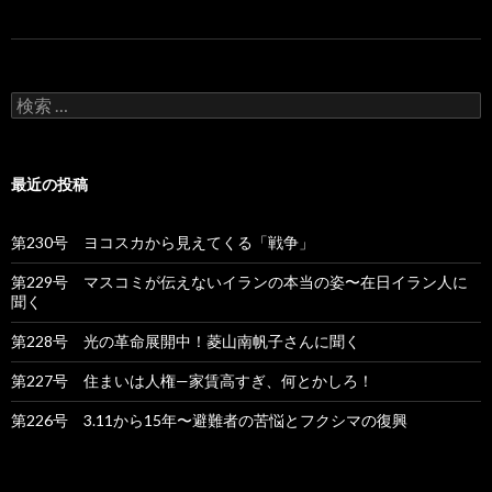
検
索
:
最近の投稿
第230号 ヨコスカから見えてくる「戦争」
第229号 マスコミが伝えないイランの本当の姿〜在日イラン人に
聞く
第228号 光の革命展開中！菱山南帆子さんに聞く
第227号 住まいは人権—家賃高すぎ、何とかしろ！
第226号 3.11から15年〜避難者の苦悩とフクシマの復興