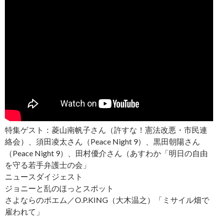
特集ゲスト：菱山南帆子さん（許すな！憲法改悪・市民連
絡会）、須田凌太さん（Peace Night 9）、黒田朝陽さん
（Peace Night 9）、田村優介さん（あすわか「明日の自由
を守る若手弁護士の会」
ニュースダイジェスト
ジョニーと乱のほっとスポット
さよならのポエム／O.P.KING（大木温之）「ミサイル畑で
雇われて」