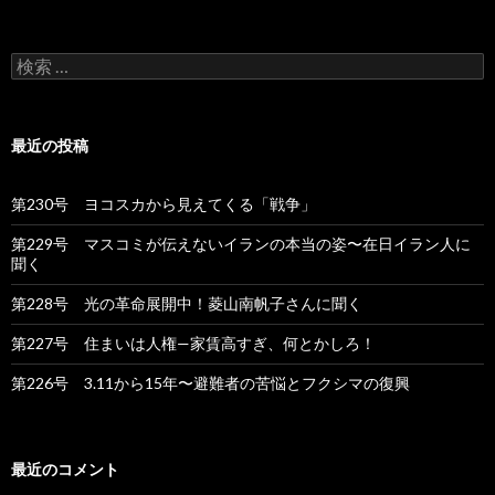
検
索
:
最近の投稿
第230号 ヨコスカから見えてくる「戦争」
第229号 マスコミが伝えないイランの本当の姿〜在日イラン人に
聞く
第228号 光の革命展開中！菱山南帆子さんに聞く
第227号 住まいは人権—家賃高すぎ、何とかしろ！
第226号 3.11から15年〜避難者の苦悩とフクシマの復興
最近のコメント