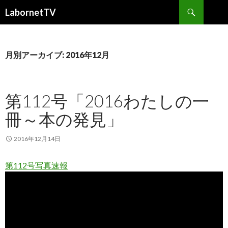
検
LabornetTV
索
コ
ン
テ
ン
月別アーカイブ: 2016年12月
ツ
へ
移
第112号「2016わたしの一
動
冊～本の発見」
2016年12月14日
第112号写真速報