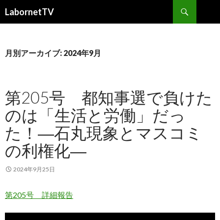
検
LabornetTV
索
コ
ン
テ
ン
月別アーカイブ: 2024年9月
ツ
へ
移
第205号 都知事選で負けた
動
のは「生活と労働」だっ
た！―石丸現象とマスコミ
の利権化―
2024年9月25日
第205号 詳細報告