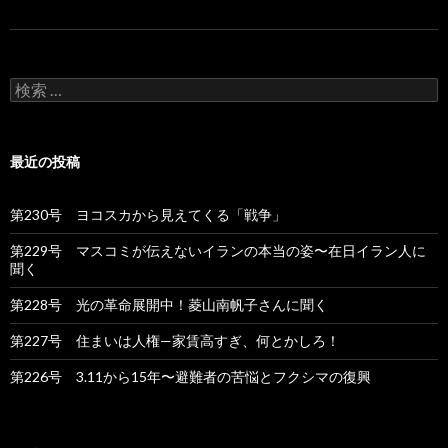
検
索
:
最近の投稿
第230号 ヨコスカから見えてくる「戦争」
第229号 マスコミが伝えないイランの本当の姿〜在日イラン人に
聞く
第228号 光の革命展開中！菱山南帆子さんに聞く
第227号 住まいは人権—家賃高すぎ、何とかしろ！
第226号 3.11から15年〜避難者の苦悩とフクシマの復興