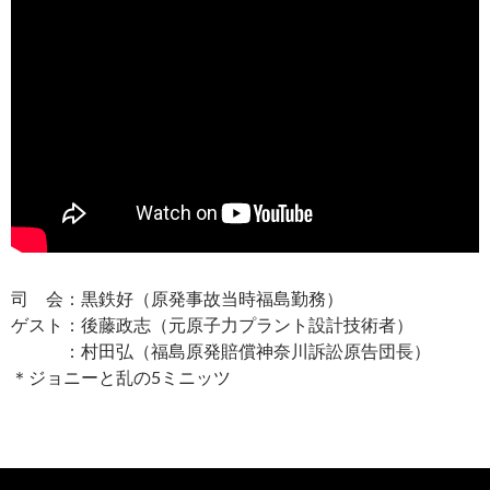
司 会：黒鉄好（原発事故当時福島勤務）
ゲスト：後藤政志（元原子力プラント設計技術者）
：村田弘（福島原発賠償神奈川訴訟原告団長）
＊ジョニーと乱の5ミニッツ