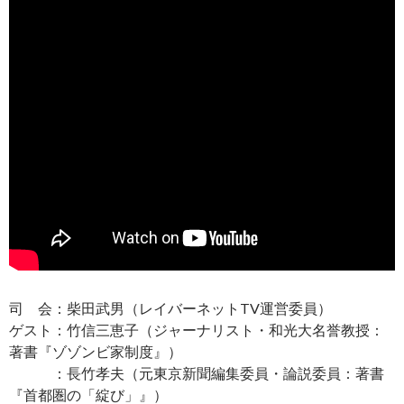
司 会：柴田武男（レイバーネットTV運営委員）
ゲスト：竹信三恵子（ジャーナリスト・和光大名誉教授：
著書『ゾゾンビ家制度』）
：長竹孝夫（元東京新聞編集委員・論説委員：著書
『首都圏の「綻び」』）