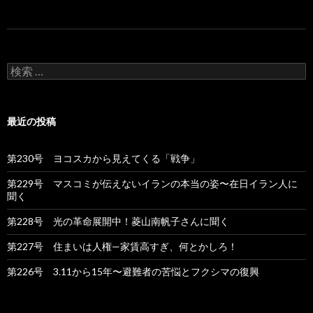
検
索
:
最近の投稿
第230号 ヨコスカから見えてくる「戦争」
第229号 マスコミが伝えないイランの本当の姿〜在日イラン人に
聞く
第228号 光の革命展開中！菱山南帆子さんに聞く
第227号 住まいは人権—家賃高すぎ、何とかしろ！
第226号 3.11から15年〜避難者の苦悩とフクシマの復興