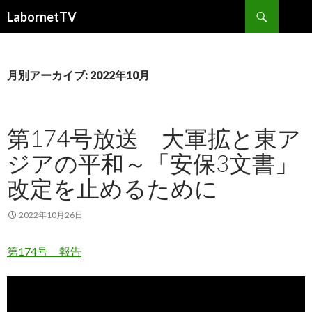
検
LabornetTV
索
コ
ン
テ
ン
月別アーカイブ: 2022年10月
ツ
へ
移
第174号放送 大軍拡と東ア
動
ジアの平和～「安保3文書」
改定を止めるために
2022年10月26日
第174号 報告