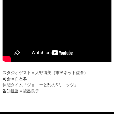
スタジオゲスト＝大野博美（市民ネット佐倉）
司会＝白石孝
休憩タイム「ジョニーと乱の5ミニッツ」
告知担当＝後呂良子