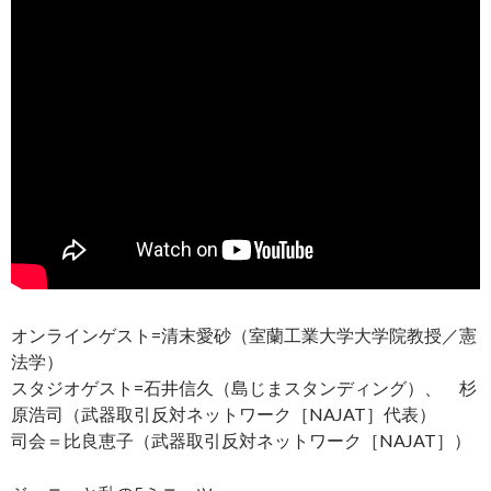
オンラインゲスト=清末愛砂（室蘭工業大学大学院教授／憲
法学）
スタジオゲスト=石井信久（島じまスタンディング）、 杉
原浩司（武器取引反対ネットワーク［NAJAT］代表）
司会＝比良恵子（武器取引反対ネットワーク［NAJAT］）