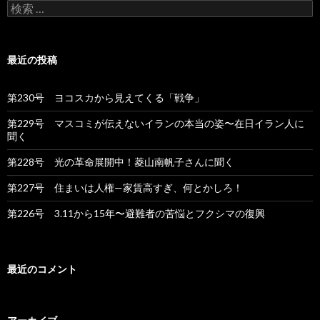
検
索
:
最近の投稿
第230号 ヨコスカから見えてくる「戦争」
第229号 マスコミが伝えないイランの本当の姿〜在日イラン人に
聞く
第228号 光の革命展開中！菱山南帆子さんに聞く
第227号 住まいは人権—家賃高すぎ、何とかしろ！
第226号 3.11から15年〜避難者の苦悩とフクシマの復興
最近のコメント