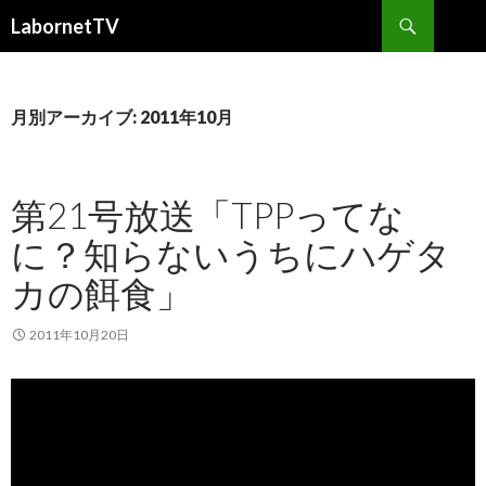
検
LabornetTV
索
コ
ン
テ
ン
月別アーカイブ: 2011年10月
ツ
へ
移
第21号放送「TPPってな
動
に？知らないうちにハゲタ
カの餌食」
2011年10月20日