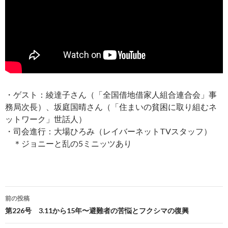
・ゲスト：綾達子さん（「全国借地借家人組合連合会」事
務局次長）、坂庭国晴さん（「住まいの貧困に取り組むネ
ットワーク」世話人）
・司会進行：大場ひろみ（レイバーネットTVスタッフ）
＊ジョニーと乱の5ミニッツあり
前の投稿
投
第226号 3.11から15年〜避難者の苦悩とフクシマの復興