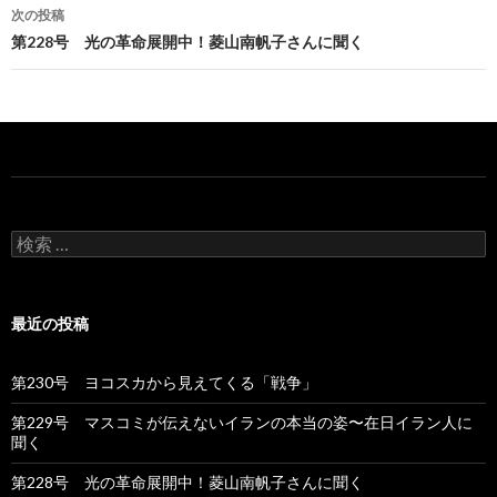
稿
次の投稿
ナ
第228号 光の革命展開中！菱山南帆子さんに聞く
ビ
ゲ
ー
シ
ョ
検
索
ン
:
最近の投稿
第230号 ヨコスカから見えてくる「戦争」
第229号 マスコミが伝えないイランの本当の姿〜在日イラン人に
聞く
第228号 光の革命展開中！菱山南帆子さんに聞く