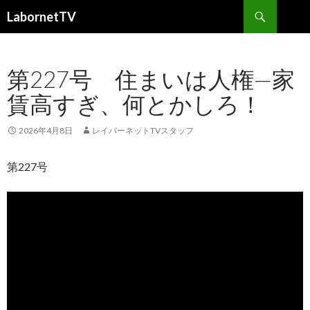
検
LabornetTV
索
コ
ン
テ
第227号 住まいは人権—家
ン
ツ
賃高すぎ、何とかしろ！
へ
移
動
2026年4月8日
レイバーネットTVスタッフ
第227号