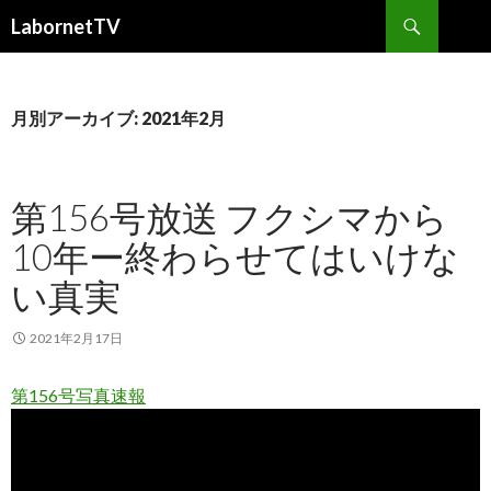
検
LabornetTV
索
コ
ン
テ
ン
月別アーカイブ: 2021年2月
ツ
へ
移
第156号放送 フクシマから
動
10年ー終わらせてはいけな
い真実
2021年2月17日
第156号写真速報