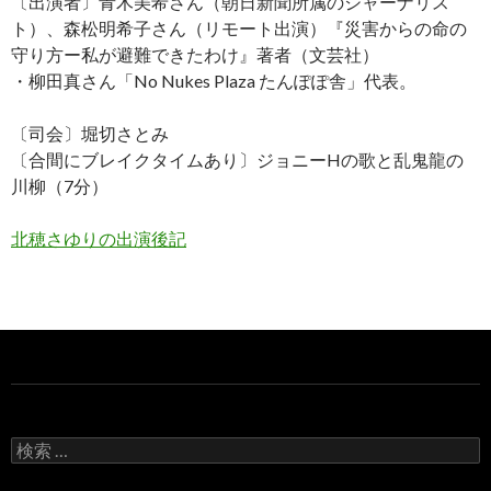
〔出演者〕青木美希さん（朝日新聞所属のジャーナリス
ト）、森松明希子さん（リモート出演）『災害からの命の
守り方ー私が避難できたわけ』著者（文芸社）
・柳田真さん「No Nukes Plaza たんぽぽ舎」代表。
〔司会〕堀切さとみ
〔合間にブレイクタイムあり〕ジョニーHの歌と乱鬼龍の
川柳（7分）
北穂さゆりの出演後記
検
索
: