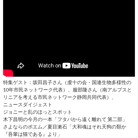
特集ゲスト：坂田昌子さん（虔十の会・国連生物多様性の
10年市民ネットワーク代表）、服部隆さん（南アルプスと
リニアを考える市民ネットワーク静岡共同代表）、
ニュースダイジェスト
ジョニーと乱のほっとスポット
木下昌明の今月の一本「フタバから遠く離れて 第二部」
さよならのポエム／夏目漱石「大和魂はそれ天狗の類か
『吾輩は猫である』より」