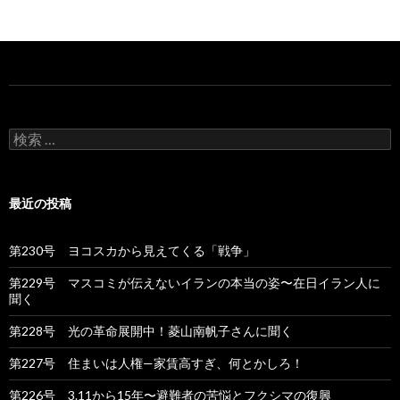
検
索
:
最近の投稿
第230号 ヨコスカから見えてくる「戦争」
第229号 マスコミが伝えないイランの本当の姿〜在日イラン人に
聞く
第228号 光の革命展開中！菱山南帆子さんに聞く
第227号 住まいは人権—家賃高すぎ、何とかしろ！
第226号 3.11から15年〜避難者の苦悩とフクシマの復興