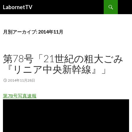
検
LabornetTV
索
コ
ン
テ
ン
月別アーカイブ: 2014年11月
ツ
へ
移
第78号「21世紀の粗大ごみ
動
『リニア中央新幹線』」
2014年11月28日
第78号写真速報