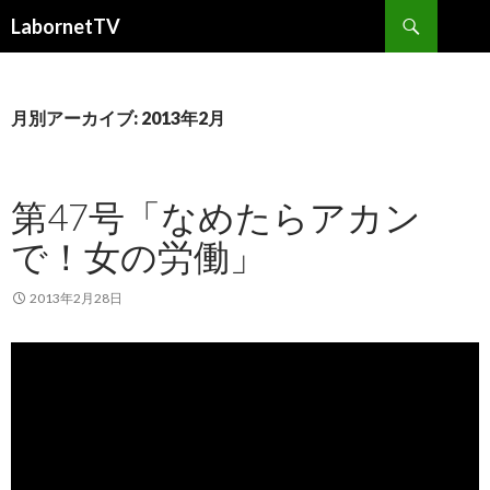
検
LabornetTV
索
コ
ン
テ
ン
月別アーカイブ: 2013年2月
ツ
へ
移
第47号「なめたらアカン
動
で！女の労働」
2013年2月28日