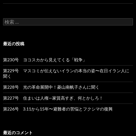
検
索
:
最近の投稿
第230号 ヨコスカから見えてくる「戦争」
第229号 マスコミが伝えないイランの本当の姿〜在日イラン人に
聞く
第228号 光の革命展開中！菱山南帆子さんに聞く
第227号 住まいは人権—家賃高すぎ、何とかしろ！
第226号 3.11から15年〜避難者の苦悩とフクシマの復興
最近のコメント