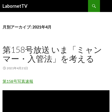
検
LabornetTV
索
コ
ン
テ
ン
月別アーカイブ: 2021年4月
ツ
へ
移
第158号放送 いま「ミャン
動
マー・入管法」を考える
2021年4月21日
第158号写真速報