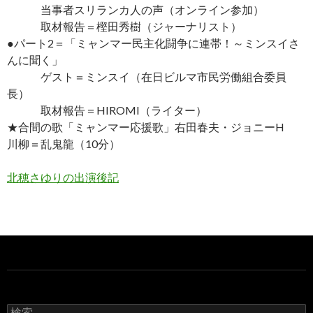
当事者スリランカ人の声（オンライン参加）
取材報告＝樫田秀樹（ジャーナリスト）
●パート2＝「ミャンマー民主化闘争に連帯！～ミンスイさ
んに聞く」
ゲスト＝ミンスイ（在日ビルマ市民労働組合委員
長）
取材報告＝HIROMI（ライター）
★合間の歌「ミャンマー応援歌」右田春夫・ジョニーH
川柳＝乱鬼龍（10分）
北穂さゆりの出演後記
検