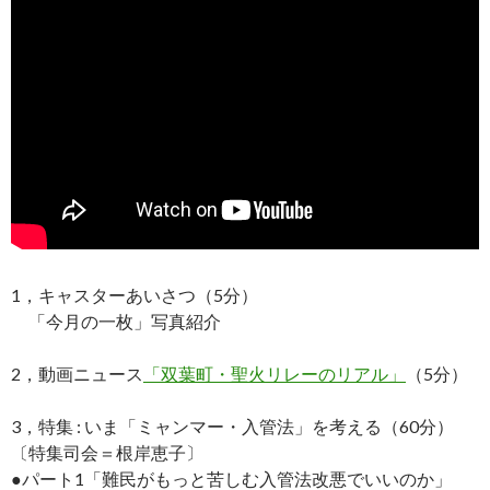
1，キャスターあいさつ（5分）
「今月の一枚」写真紹介
2，動画ニュース
「双葉町・聖火リレーのリアル」
（5分）
3，特集 : いま「ミャンマー・入管法」を考える（60分）
〔特集司会＝根岸恵子〕
●パート1「難民がもっと苦しむ入管法改悪でいいのか」