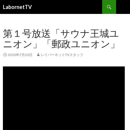
検
LabornetTV
索
コ
ン
テ
第１号放送「サウナ王城ユ
ン
ツ
ニオン」「郵政ユニオン」
へ
移
動
2010年7月20日
レイバーネットTVスタッフ