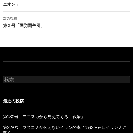
ニオン」
稿
ナ
次の投稿
第２号「国労闘争団」
ビ
ゲ
ー
シ
ョ
検
ン
索
:
最近の投稿
第230号 ヨコスカから見えてくる「戦争」
第229号 マスコミが伝えないイランの本当の姿〜在日イラン人に
聞く