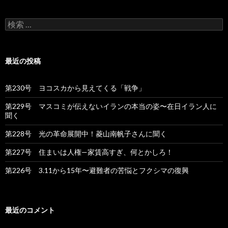
シ
ョ
検
索
ン
:
最近の投稿
第230号 ヨコスカから見えてくる「戦争」
第229号 マスコミが伝えないイランの本当の姿〜在日イラン人に
聞く
第228号 光の革命展開中！菱山南帆子さんに聞く
第227号 住まいは人権—家賃高すぎ、何とかしろ！
第226号 3.11から15年〜避難者の苦悩とフクシマの復興
最近のコメント