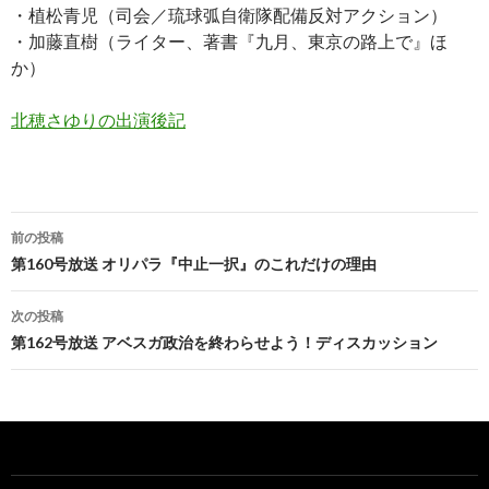
・植松青児（司会／琉球弧自衛隊配備反対アクション）
・加藤直樹（ライター、著書『九月、東京の路上で』ほ
か）
北穂さゆりの出演後記
前の投稿
投
第160号放送 オリパラ『中止一択』のこれだけの理由
稿
次の投稿
ナ
第162号放送 アベスガ政治を終わらせよう！ディスカッション
ビ
ゲ
ー