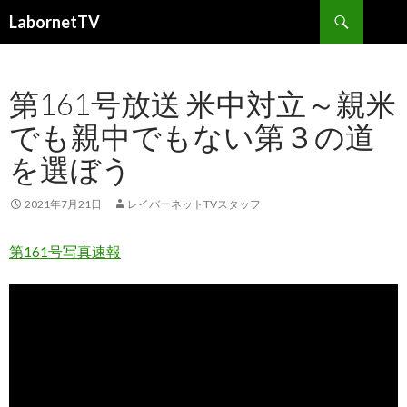
検
LabornetTV
索
コ
ン
テ
第161号放送 米中対立～親米
ン
ツ
でも親中でもない第３の道
へ
移
を選ぼう
動
2021年7月21日
レイバーネットTVスタッフ
第161号写真速報