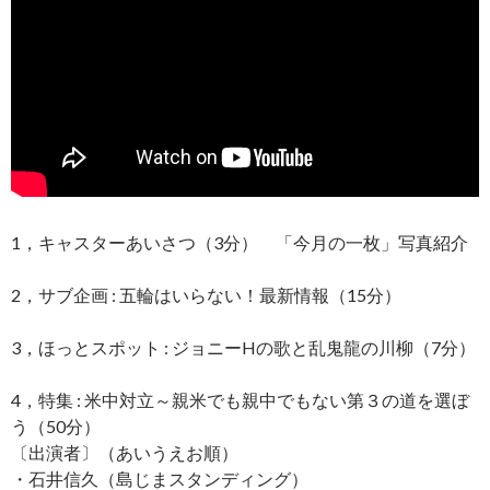
1，キャスターあいさつ（3分） 「今月の一枚」写真紹介
2，サブ企画 : 五輪はいらない！最新情報（15分）
3，ほっとスポット : ジョニーHの歌と乱鬼龍の川柳（7分）
4，特集 : 米中対立～親米でも親中でもない第３の道を選ぼ
う（50分）
〔出演者〕（あいうえお順）
・石井信久（島じまスタンディング）