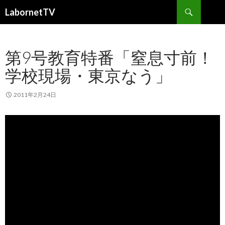
検
LabornetTV
索
コ
ン
テ
第9号教育特番「窒息寸前！
ン
ツ
学校現場・東京なう」
へ
移
動
2011年2月24日