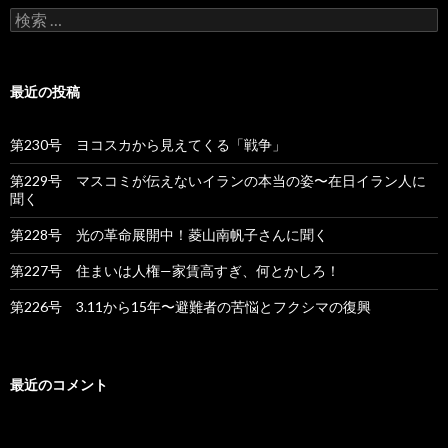
ー
検
索
シ
:
ョ
最近の投稿
ン
第230号 ヨコスカから見えてくる「戦争」
第229号 マスコミが伝えないイランの本当の姿〜在日イラン人に
聞く
第228号 光の革命展開中！菱山南帆子さんに聞く
第227号 住まいは人権—家賃高すぎ、何とかしろ！
第226号 3.11から15年〜避難者の苦悩とフクシマの復興
最近のコメント