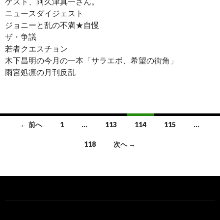
ゲスト、阿久津真一さん。
ニュースダイジェスト
ジョニーと乱の不満★自慢
ザ・争議
若者クエスチョン
木下昌明の今月の一本「サラエボ、希望の街角」
雨宮処凛の月刊反乱
← 前へ
1
…
113
114
115
…
投
118
次へ →
稿
ナ
ビ
ゲ