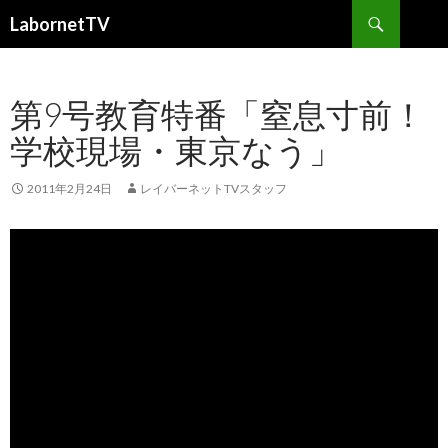
検
LabornetTV
索
コ
ン
テ
第9号教育特番「窒息寸前！
ン
ツ
学校現場・東京なう」
へ
移
動
2011年2月24日
レイバーネットTVスタッフ