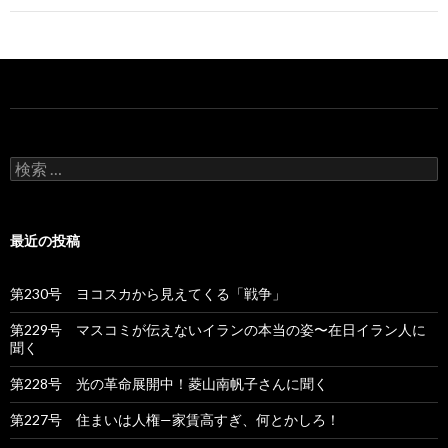
ビ
ゲ
ー
シ
ョ
検
索
ン
:
最近の投稿
第230号 ヨコスカから見えてくる「戦争」
第229号 マスコミが伝えないイランの本当の姿〜在日イラン人に
聞く
第228号 光の革命展開中！菱山南帆子さんに聞く
第227号 住まいは人権—家賃高すぎ、何とかしろ！