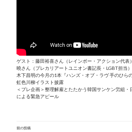
ゲスト：藤田裕喜さん（レインボー・アクション代表
曉さん（プレカリアートユニオン書記長・LGBT担当
木下昌明の今月の1本『ハンズ・オブ・ラヴ 手のひら
虹色川柳イラスト披露
＜プレ企画＞整理解雇とたたかう韓国サンケン労組・
による緊急アピール
前の投稿