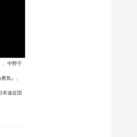
）、中野千
）
の勇気』、
日本遠征団