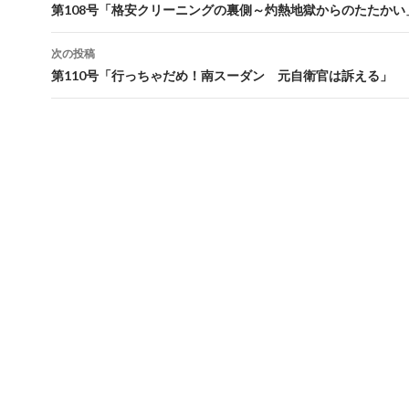
投
第108号「格安クリーニングの裏側～灼熱地獄からのたたかい
稿
次の投稿
ナ
第110号「行っちゃだめ！南スーダン 元自衛官は訴える」
ビ
ゲ
ー
シ
ョ
ン