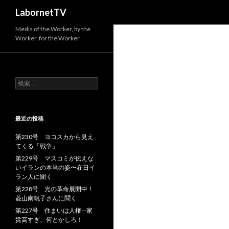
検
LabornetTV
索
Media of the Worker, by the
Worker, for the Worker
検
索
:
最近の投稿
第230号 ヨコスカから見え
てくる「戦争」
第229号 マスコミが伝えな
いイランの本当の姿〜在日イ
ラン人に聞く
第228号 光の革命展開中！
菱山南帆子さんに聞く
第227号 住まいは人権—家
賃高すぎ、何とかしろ！