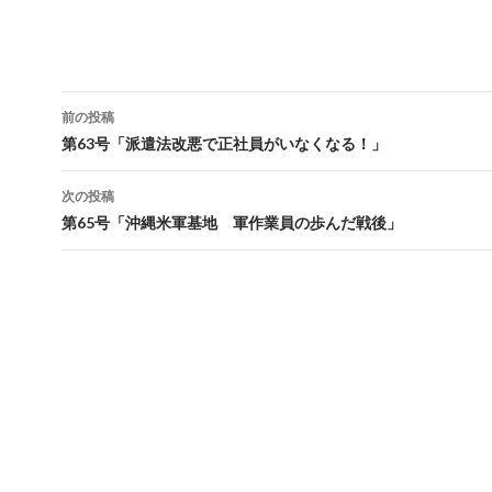
前の投稿
投
第63号「派遣法改悪で正社員がいなくなる！」
稿
次の投稿
ナ
第65号「沖縄米軍基地 軍作業員の歩んだ戦後」
ビ
ゲ
ー
シ
ョ
ン