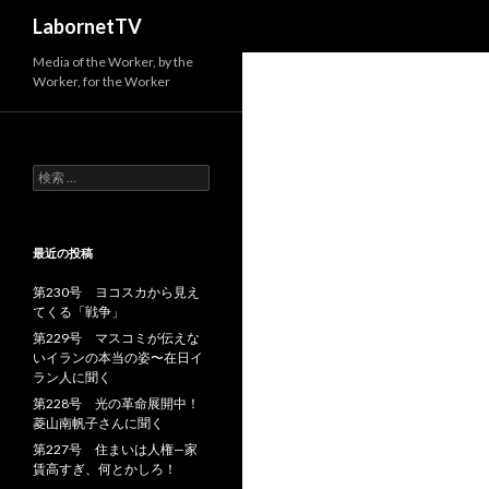
検
LabornetTV
索
Media of the Worker, by the
Worker, for the Worker
検
索
:
最近の投稿
第230号 ヨコスカから見え
てくる「戦争」
第229号 マスコミが伝えな
いイランの本当の姿〜在日イ
ラン人に聞く
第228号 光の革命展開中！
菱山南帆子さんに聞く
第227号 住まいは人権—家
賃高すぎ、何とかしろ！