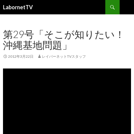
検
LabornetTV
索
コ
ン
テ
第29号「そこが知りたい！
ン
ツ
沖縄基地問題」
へ
移
動
2012年3月22日
レイバーネットTVスタッフ