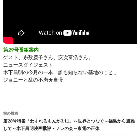
第29号番組案内
ゲスト、糸数慶子さん、安次富浩さん。
ニュースダイジェスト
木下昌明の今月の一本「誰も知らない基地のこと 」
ジョニーと乱の不満★自慢
前の投稿
投
第28号特番「わすれるもんか3.11」～世界とつなぐ～福島から避難
して～木下昌明映画批評・ノレの会～東電の正体
稿