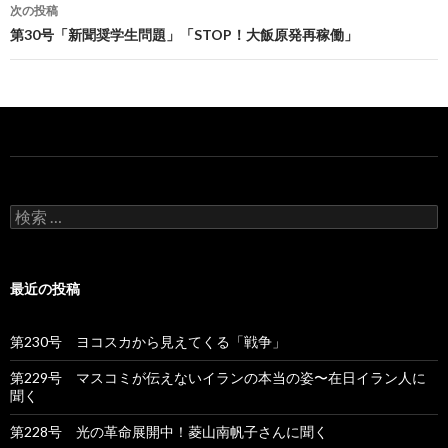
ナ
次の投稿
第30号「新聞奨学生問題」「STOP！大飯原発再稼働」
ビ
ゲ
ー
シ
ョ
検
ン
索
:
最近の投稿
第230号 ヨコスカから見えてくる「戦争」
第229号 マスコミが伝えないイランの本当の姿〜在日イラン人に
聞く
第228号 光の革命展開中！菱山南帆子さんに聞く