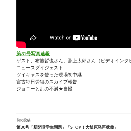
第31号写真速報
ゲスト、布施哲也さん、淵上太郎さん（ビデオインタ
ニュースダイジェスト
ツイキャスを使った現場初中継
宮古毎日労組のスカイプ報告
ジョニーと乱の不満★自慢
前の投稿
投
第30号「新聞奨学生問題」「STOP！大飯原発再稼働」