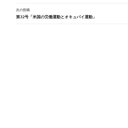
稿
次の投稿
ナ
第32号「米国の労働運動とオキュパイ運動」
ビ
ゲ
ー
シ
ョ
ン