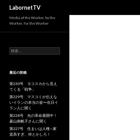
検
LabornetTV
索
Media of the Worker, by the
Worker, for the Worker
検
索
:
最近の投稿
第230号 ヨコスカから見え
てくる「戦争」
第229号 マスコミが伝えな
いイランの本当の姿〜在日イ
ラン人に聞く
第228号 光の革命展開中！
菱山南帆子さんに聞く
第227号 住まいは人権—家
賃高すぎ、何とかしろ！