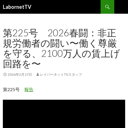
検
LabornetTV
索
コ
ン
テ
第225号 2026春闘：非正
ン
ツ
規労働者の闘い〜働く尊厳
へ
移
を守る、2100万人の賃上げ
動
回路を〜
2026年2月17日
レイバーネットTVスタッフ
第225号
報告