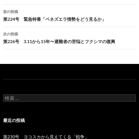
前の投稿
投
第224号 緊急特番「ベネズエラ情勢をどう見るか」
稿
次の投稿
ナ
第226号 3.11から15年〜避難者の苦悩とフクシマの復興
ビ
ゲ
ー
シ
ョ
検
索
ン
:
最近の投稿
第230号 ヨコスカから見えてくる「戦争」