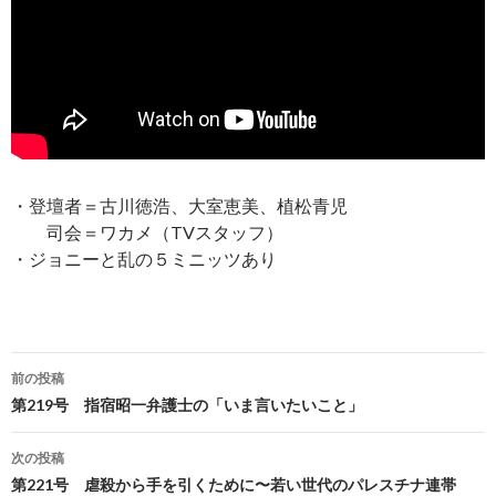
・登壇者＝古川徳浩、大室恵美、植松青児
司会＝ワカメ（TVスタッフ）
・ジョニーと乱の５ミニッツあり
前の投稿
投
第219号 指宿昭一弁護士の「いま言いたいこと」
稿
次の投稿
ナ
第221号 虐殺から手を引くために〜若い世代のパレスチナ連帯