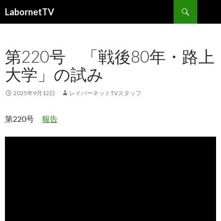
検
LabornetTV
索
コ
ン
テ
第220号 「戦後80年・路上
ン
ツ
大学」の試み
へ
移
動
2025年9月12日
レイバーネットTVスタッフ
第220号
報告