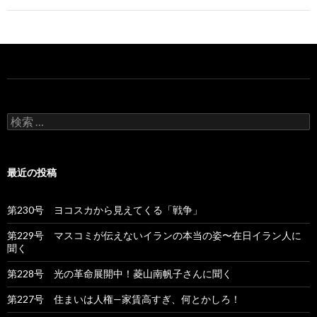
ビ
ゲ
ー
シ
ョ
検
索
ン
:
最近の投稿
第230号 ヨコスカから見えてくる「戦争」
第229号 マスコミが伝えないイランの本当の姿〜在日イラン人に
聞く
第228号 光の革命展開中！菱山南帆子さんに聞く
第227号 住まいは人権—家賃高すぎ、何とかしろ！